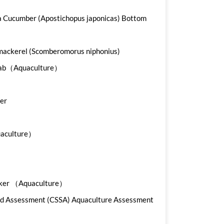
 Cucumber (Apostichopus japonicas) Bottom
ackerel (Scomberomorus niphonius)
rab（Aquaculture）
er
aculture）
oaker （Aquaculture）
od Assessment (CSSA) Aquaculture Assessment