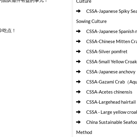
Culture
CSSA-Japanese Spiky Sea
Sowing Culture
好少吃点！
CSSA-Japanese Spanish m
CSSA-Chinese Mitten C
CSSA-Silver pomfret
CSSA-Small Yellow Croak
CSSA-Japanese anchovy
CSSA-Gazami Crab（Aqu
CSSA-Acetes chinensis
CSSA-Largehead hairtail
CSSA - Large yellow cr
China Sustainable Seafo
Method