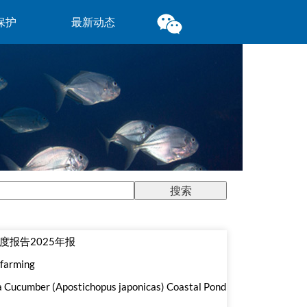
保护
最新动态
报告2025年报
 farming
 Cucumber (Apostichopus japonicas) Coastal Pond